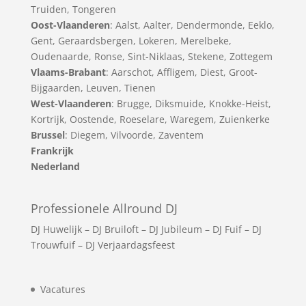
Truiden
,
Tongeren
Oost-Vlaanderen
:
Aalst
,
Aalter
,
Dendermonde
,
Eeklo
,
Gent
,
Geraardsbergen
,
Lokeren
,
Merelbeke
,
Oudenaarde
,
Ronse
,
Sint-Niklaas
,
Stekene
,
Zottegem
Vlaams-Brabant
:
Aarschot
,
Affligem
,
Diest
,
Groot-
Bijgaarden
,
Leuven
,
Tienen
West-Vlaanderen
:
Brugge
,
Diksmuide
,
Knokke-Heist
,
Kortrijk
,
Oostende
,
Roeselare
,
Waregem
,
Zuienkerke
Brussel
: Diegem, Vilvoorde, Zaventem
Frankrijk
Nederland
Professionele Allround DJ
DJ Huwelijk
–
DJ Bruiloft
–
DJ Jubileum
–
DJ Fuif
–
DJ
Trouwfuif
–
DJ Verjaardagsfeest
Vacatures