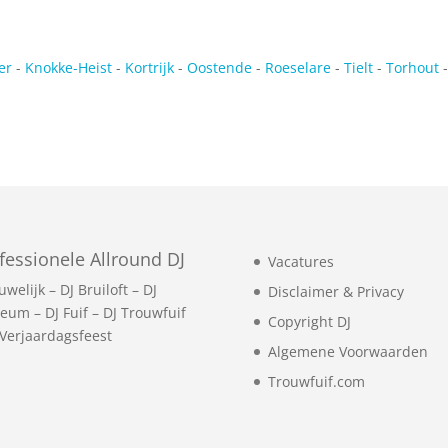
per
-
Knokke-Heist
-
Kortrijk
-
Oostende
-
Roeselare
-
Tielt
-
Torhout
fessionele Allround DJ
Vacatures
uwelijk
–
DJ Bruiloft
–
DJ
Disclaimer & Privacy
leum
–
DJ Fuif
–
DJ Trouwfuif
Copyright DJ
 Verjaardagsfeest
Algemene Voorwaarden
Trouwfuif.com