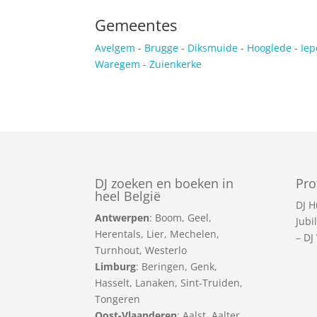
Gemeentes
Avelgem
-
Brugge
-
Diksmuide
-
Hooglede
-
Ie
Waregem
-
Zuienkerke
DJ zoeken en boeken in
Pro
heel België
DJ H
Antwerpen
:
Boom
,
Geel
,
Jubi
Herentals
,
Lier
,
Mechelen
,
–
DJ
Turnhout
,
Westerlo
Limburg
:
Beringen
,
Genk
,
Hasselt
,
Lanaken
,
Sint-Truiden
,
Tongeren
Oost-Vlaanderen
:
Aalst
,
Aalter
,