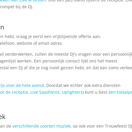
 trompet bij de DJ.
en
 hebt, vraag je eerst een vrijblijvende offerte aan.
telefoon, website of email-adres.
 wil verderwerken, zullen de meeste DJ's vragen voor een persoonlij
enlijst werken. Een persoonlijk contact lijkt ons het meest
tal een DJ af die je nog nooit gezien hebt, en dat kan soms verke
rijs voor de hele avond
. Doordat we echter ook extra diensten
or de receptie
,
Live Saxofonist
,
Uplighters
) kunt u best
een totaalpr
ek
 van de
verschillende soorten muziek
, oa ook voor een Trouwfeest DJ