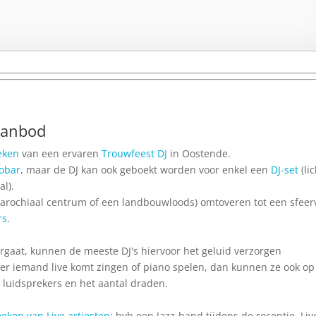
aanbod
eken
van een ervaren
Trouwfeest DJ
in Oostende.
cobar
, maar de DJ kan ook geboekt worden voor enkel een
DJ-set
(li
al).
 Parochiaal centrum of een landbouwloods) omtoveren tot een sfeer
rs
.
gaat, kunnen de meeste DJ's hiervoor het geluid verzorgen
ls er iemand live komt zingen of piano spelen, dan kunnen ze ook op 
l luidsprekers en het aantal draden.
eken van Live artiesten
: bvb een Jazz-band tijdens de receptie, Liv