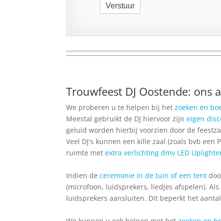
Verstuur
Trouwfeest DJ Oostende: ons 
We proberen u te helpen bij het
zoeken en bo
Meestal gebruikt de DJ hiervoor zijn
eigen dis
geluid worden hierbij voorzien door de feestza
Veel DJ's kunnen een kille zaal (zoals bvb een
ruimte met
extra verlichting dmv LED Uplighte
Indien de
ceremonie in de tuin of een tent
door
(microfoon, luidsprekers, liedjes afspelen). A
luidsprekers aansluiten. Dit beperkt het aanta
We kunnen u ook helpen met het
zoeken en bo