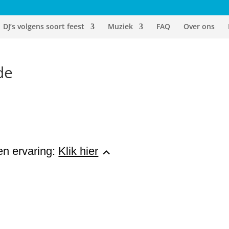
DJ’s volgens soort feest
Muziek
FAQ
Over ons
de
 en ervaring:
Klik hier