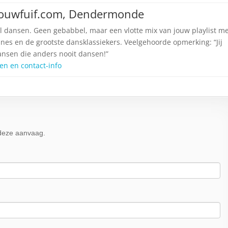
Trouwfuif.com, Dendermonde
l dansen. Geen gebabbel, maar een vlotte mix van jouw playlist m
nes en de grootste dansklassiekers. Veelgehoorde opmerking: “Jij
ansen die anders nooit dansen!”
jzen en contact-info
n deze aanvaag.