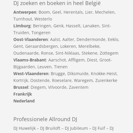
DJ zoeken en boeken in heel België
Antwerpen
:
Boom
,
Geel
,
Herentals
,
Lier
,
Mechelen
,
Turnhout
,
Westerlo
Limburg
:
Beringen
,
Genk
,
Hasselt
,
Lanaken
,
Sint-
Truiden
,
Tongeren
Oost-Vlaanderen
:
Aalst
,
Aalter
,
Dendermonde
,
Eeklo
,
Gent
,
Geraardsbergen
,
Lokeren
,
Merelbeke
,
Oudenaarde
,
Ronse
,
Sint-Niklaas
,
Stekene
,
Zottegem
Vlaams-Brabant
:
Aarschot
,
Affligem
,
Diest
,
Groot-
Bijgaarden
,
Leuven
,
Tienen
West-Vlaanderen
:
Brugge
,
Diksmuide
,
Knokke-Heist
,
Kortrijk
,
Oostende
,
Roeselare
,
Waregem
,
Zuienkerke
Brussel
: Diegem, Vilvoorde, Zaventem
Frankrijk
Nederland
Professionele Allround DJ
DJ Huwelijk
–
DJ Bruiloft
–
DJ Jubileum
–
DJ Fuif
–
DJ