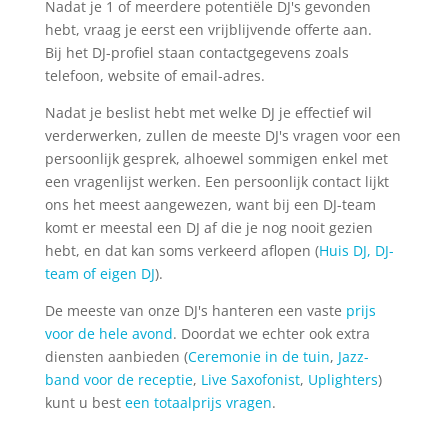
Nadat je 1 of meerdere potentiële DJ's gevonden
hebt, vraag je eerst een vrijblijvende offerte aan.
Bij het DJ-profiel staan contactgegevens zoals
telefoon, website of email-adres.
Nadat je beslist hebt met welke DJ je effectief wil
verderwerken, zullen de meeste DJ's vragen voor een
persoonlijk gesprek, alhoewel sommigen enkel met
een vragenlijst werken. Een persoonlijk contact lijkt
ons het meest aangewezen, want bij een DJ-team
komt er meestal een DJ af die je nog nooit gezien
hebt, en dat kan soms verkeerd aflopen (
Huis DJ, DJ-
team of eigen DJ
).
De meeste van onze DJ's hanteren een vaste
prijs
voor de hele avond
. Doordat we echter ook extra
diensten aanbieden (
Ceremonie in de tuin
,
Jazz-
band voor de receptie
,
Live Saxofonist
,
Uplighters
)
kunt u best
een totaalprijs vragen
.