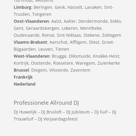
Turnhout
,
Westerlo
Limburg
:
Beringen
,
Genk
,
Hasselt
,
Lanaken
,
Sint-
Truiden
,
Tongeren
Oost-Vlaanderen
:
Aalst
,
Aalter
,
Dendermonde
,
Eeklo
,
Gent
,
Geraardsbergen
,
Lokeren
,
Merelbeke
,
Oudenaarde
,
Ronse
,
Sint-Niklaas
,
Stekene
,
Zottegem
Vlaams-Brabant
:
Aarschot
,
Affligem
,
Diest
,
Groot-
Bijgaarden
,
Leuven
,
Tienen
West-Vlaanderen
:
Brugge
,
Diksmuide
,
Knokke-Heist
,
Kortrijk
,
Oostende
,
Roeselare
,
Waregem
,
Zuienkerke
Brussel
: Diegem, Vilvoorde, Zaventem
Frankrijk
Nederland
Professionele Allround DJ
DJ Huwelijk
–
DJ Bruiloft
–
DJ Jubileum
–
DJ Fuif
–
DJ
Trouwfuif
–
DJ Verjaardagsfeest