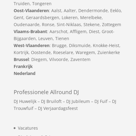
Truiden
,
Tongeren
Oost-Vlaanderen
:
Aalst
,
Aalter
,
Dendermonde
,
Eeklo
,
Gent
,
Geraardsbergen
,
Lokeren
,
Merelbeke
,
Oudenaarde
,
Ronse
,
Sint-Niklaas
,
Stekene
,
Zottegem
Vlaams-Brabant
:
Aarschot
,
Affligem
,
Diest
,
Groot-
Bijgaarden
,
Leuven
,
Tienen
West-Vlaanderen
:
Brugge
,
Diksmuide
,
Knokke-Heist
,
Kortrijk
,
Oostende
,
Roeselare
,
Waregem
,
Zuienkerke
Brussel
: Diegem, Vilvoorde, Zaventem
Frankrijk
Nederland
Professionele Allround DJ
DJ Huwelijk
–
DJ Bruiloft
–
DJ Jubileum
–
DJ Fuif
–
DJ
Trouwfuif
–
DJ Verjaardagsfeest
Vacatures