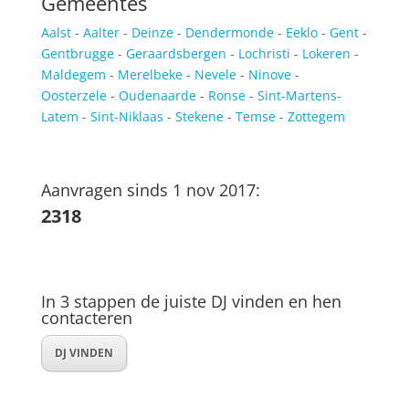
Gemeentes
Aalst
-
Aalter
-
Deinze
-
Dendermonde
-
Eeklo
-
Gent
-
Gentbrugge
-
Geraardsbergen
-
Lochristi
-
Lokeren
-
Maldegem
-
Merelbeke
-
Nevele
-
Ninove
-
Oosterzele
-
Oudenaarde
-
Ronse
-
Sint-Martens-
Latem
-
Sint-Niklaas
-
Stekene
-
Temse
-
Zottegem
Aanvragen sinds 1 nov 2017:
2318
In 3 stappen de juiste DJ vinden en hen
contacteren
DJ VINDEN