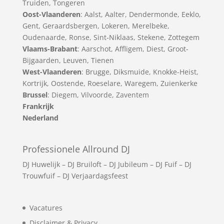
Truiden
,
Tongeren
Oost-Vlaanderen
:
Aalst
,
Aalter
,
Dendermonde
,
Eeklo
,
Gent
,
Geraardsbergen
,
Lokeren
,
Merelbeke
,
Oudenaarde
,
Ronse
,
Sint-Niklaas
,
Stekene
,
Zottegem
Vlaams-Brabant
:
Aarschot
,
Affligem
,
Diest
,
Groot-
Bijgaarden
,
Leuven
,
Tienen
West-Vlaanderen
:
Brugge
,
Diksmuide
,
Knokke-Heist
,
Kortrijk
,
Oostende
,
Roeselare
,
Waregem
,
Zuienkerke
Brussel
: Diegem, Vilvoorde, Zaventem
Frankrijk
Nederland
Professionele Allround DJ
DJ Huwelijk
–
DJ Bruiloft
–
DJ Jubileum
–
DJ Fuif
–
DJ
Trouwfuif
–
DJ Verjaardagsfeest
Vacatures
Disclaimer & Privacy