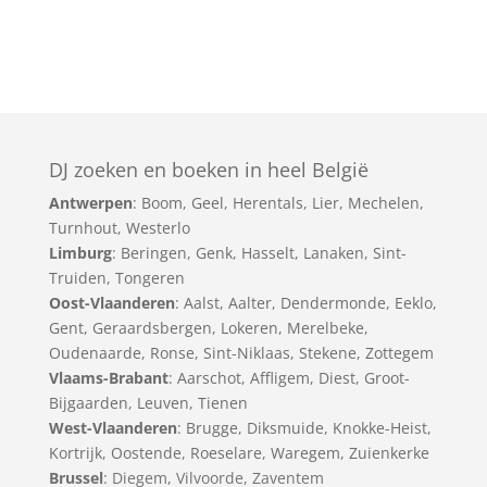
DJ zoeken en boeken in heel België
Antwerpen
:
Boom
,
Geel
,
Herentals
,
Lier
,
Mechelen
,
Turnhout
,
Westerlo
Limburg
:
Beringen
,
Genk
,
Hasselt
,
Lanaken
,
Sint-
Truiden
,
Tongeren
Oost-Vlaanderen
:
Aalst
,
Aalter
,
Dendermonde
,
Eeklo
,
Gent
,
Geraardsbergen
,
Lokeren
,
Merelbeke
,
Oudenaarde
,
Ronse
,
Sint-Niklaas
,
Stekene
,
Zottegem
Vlaams-Brabant
:
Aarschot
,
Affligem
,
Diest
,
Groot-
Bijgaarden
,
Leuven
,
Tienen
West-Vlaanderen
:
Brugge
,
Diksmuide
,
Knokke-Heist
,
Kortrijk
,
Oostende
,
Roeselare
,
Waregem
,
Zuienkerke
Brussel
: Diegem, Vilvoorde, Zaventem