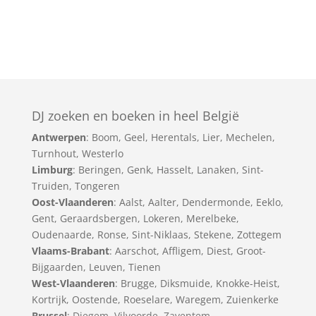
DJ zoeken en boeken in heel België
Antwerpen
:
Boom
,
Geel
,
Herentals
,
Lier
,
Mechelen
,
Turnhout
,
Westerlo
Limburg
:
Beringen
,
Genk
,
Hasselt
,
Lanaken
,
Sint-
Truiden
,
Tongeren
Oost-Vlaanderen
:
Aalst
,
Aalter
,
Dendermonde
,
Eeklo
,
Gent
,
Geraardsbergen
,
Lokeren
,
Merelbeke
,
Oudenaarde
,
Ronse
,
Sint-Niklaas
,
Stekene
,
Zottegem
Vlaams-Brabant
:
Aarschot
,
Affligem
,
Diest
,
Groot-
Bijgaarden
,
Leuven
,
Tienen
West-Vlaanderen
:
Brugge
,
Diksmuide
,
Knokke-Heist
,
Kortrijk
,
Oostende
,
Roeselare
,
Waregem
,
Zuienkerke
Brussel
: Diegem, Vilvoorde, Zaventem