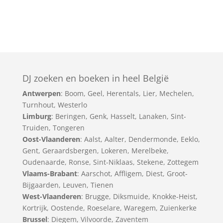
DJ zoeken en boeken in heel België
Antwerpen
:
Boom
,
Geel
,
Herentals
,
Lier
,
Mechelen
,
Turnhout
,
Westerlo
Limburg
:
Beringen
,
Genk
,
Hasselt
,
Lanaken
,
Sint-
Truiden
,
Tongeren
Oost-Vlaanderen
:
Aalst
,
Aalter
,
Dendermonde
,
Eeklo
,
Gent
,
Geraardsbergen
,
Lokeren
,
Merelbeke
,
Oudenaarde
,
Ronse
,
Sint-Niklaas
,
Stekene
,
Zottegem
Vlaams-Brabant
:
Aarschot
,
Affligem
,
Diest
,
Groot-
Bijgaarden
,
Leuven
,
Tienen
West-Vlaanderen
:
Brugge
,
Diksmuide
,
Knokke-Heist
,
Kortrijk
,
Oostende
,
Roeselare
,
Waregem
,
Zuienkerke
Brussel
: Diegem, Vilvoorde, Zaventem