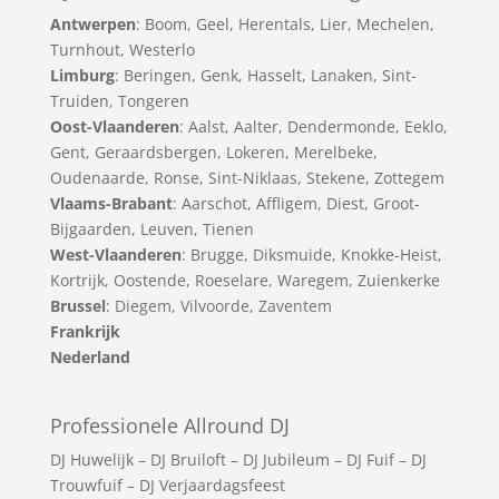
Antwerpen
:
Boom
,
Geel
,
Herentals
,
Lier
,
Mechelen
,
Turnhout
,
Westerlo
Limburg
:
Beringen
,
Genk
,
Hasselt
,
Lanaken
,
Sint-
Truiden
,
Tongeren
Oost-Vlaanderen
:
Aalst
,
Aalter
,
Dendermonde
,
Eeklo
,
Gent
,
Geraardsbergen
,
Lokeren
,
Merelbeke
,
Oudenaarde
,
Ronse
,
Sint-Niklaas
,
Stekene
,
Zottegem
Vlaams-Brabant
:
Aarschot
,
Affligem
,
Diest
,
Groot-
Bijgaarden
,
Leuven
,
Tienen
West-Vlaanderen
:
Brugge
,
Diksmuide
,
Knokke-Heist
,
Kortrijk
,
Oostende
,
Roeselare
,
Waregem
,
Zuienkerke
Brussel
: Diegem, Vilvoorde, Zaventem
Frankrijk
Nederland
Professionele Allround DJ
DJ Huwelijk
–
DJ Bruiloft
–
DJ Jubileum
–
DJ Fuif
–
DJ
Trouwfuif
–
DJ Verjaardagsfeest