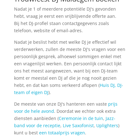
Nadat je 1 of meerdere potentiële DJ's gevonden
hebt, vraag je eerst een vrijblijvende offerte aan.
Bij het DJ-profiel staan contactgegevens zoals
telefoon, website of email-adres.
Nadat je beslist hebt met welke DJ je effectief wil
verderwerken, zullen de meeste DJ's vragen voor een
persoonlijk gesprek, alhoewel sommigen enkel met
een vragenlijst werken. Een persoonlijk contact lijkt
ons het meest aangewezen, want bij een DJ-team
komt er meestal een DJ af die je nog nooit gezien
hebt, en dat kan soms verkeerd aflopen (
Huis DJ, DJ-
team of eigen DJ
).
De meeste van onze DJ's hanteren een vaste
prijs
voor de hele avond
. Doordat we echter ook extra
diensten aanbieden (
Ceremonie in de tuin
,
Jazz-
band voor de receptie
,
Live Saxofonist
,
Uplighters
)
kunt u best
een totaalprijs vragen
.