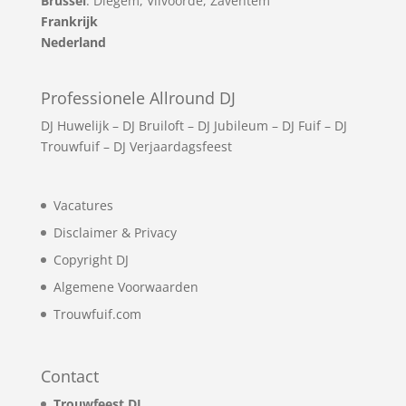
Brussel
: Diegem, Vilvoorde, Zaventem
Frankrijk
Nederland
Professionele Allround DJ
DJ Huwelijk
–
DJ Bruiloft
–
DJ Jubileum
–
DJ Fuif
–
DJ
Trouwfuif
–
DJ Verjaardagsfeest
Vacatures
Disclaimer & Privacy
Copyright DJ
Algemene Voorwaarden
Trouwfuif.com
Contact
Trouwfeest DJ