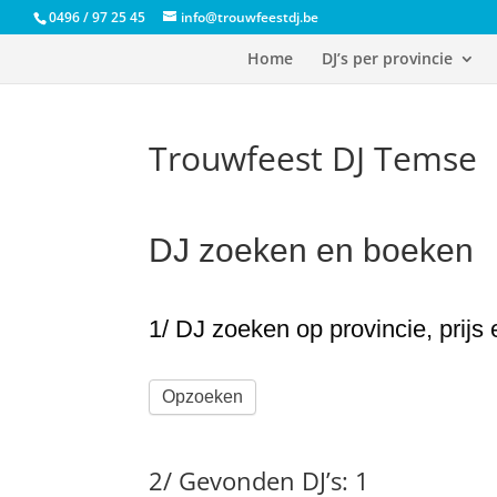
0496 / 97 25 45
info@trouwfeestdj.be
Home
DJ’s per provincie
Trouwfeest DJ Temse
DJ zoeken en boeken
1/ DJ zoeken op provincie, prijs
Opzoeken
2/ Gevonden DJ’s: 1