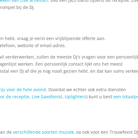
eken van Live artiesten
: bvb een Jazz-band tijdens de receptie, Liv
 trompet bij de DJ.
 hebt, vraag je eerst een vrijblijvende offerte aan.
telefoon, website of email-adres.
 wil verderwerken, zullen de meeste DJ's vragen voor een persoonlij
enlijst werken. Een persoonlijk contact lijkt ons het meest
tal een DJ af die je nog nooit gezien hebt, en dat kan soms verke
rijs voor de hele avond
. Doordat we echter ook extra diensten
or de receptie
,
Live Saxofonist
,
Uplighters
) kunt u best
een totaalpr
 van de
verschillende soorten muziek
, oa ook voor een Trouwfeest DJ