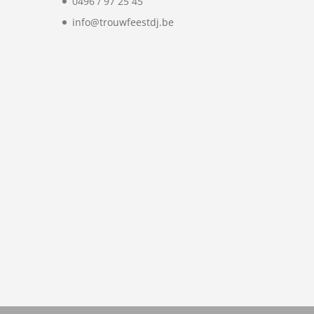
0496 / 97 25 45
info@trouwfeestdj.be