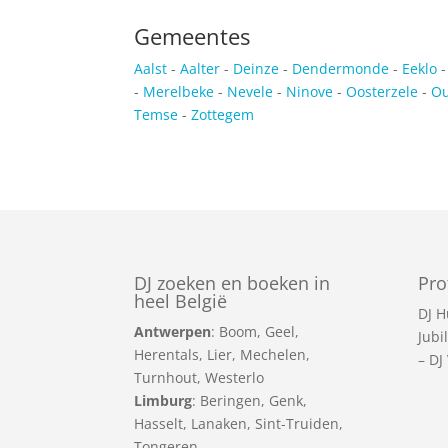
Gemeentes
Aalst
-
Aalter
-
Deinze
-
Dendermonde
-
Eeklo
-
Merelbeke
-
Nevele
-
Ninove
-
Oosterzele
-
O
Temse
-
Zottegem
DJ zoeken en boeken in
Pro
heel België
DJ H
Antwerpen
:
Boom
,
Geel
,
Jubi
Herentals
,
Lier
,
Mechelen
,
–
DJ
Turnhout
,
Westerlo
Limburg
:
Beringen
,
Genk
,
Hasselt
,
Lanaken
,
Sint-Truiden
,
Tongeren