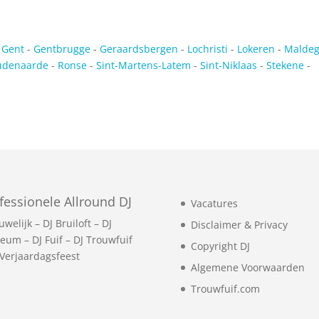
-
Gent
-
Gentbrugge
-
Geraardsbergen
-
Lochristi
-
Lokeren
-
Malde
udenaarde
-
Ronse
-
Sint-Martens-Latem
-
Sint-Niklaas
-
Stekene
-
fessionele Allround DJ
Vacatures
uwelijk
–
DJ Bruiloft
–
DJ
Disclaimer & Privacy
leum
–
DJ Fuif
–
DJ Trouwfuif
Copyright DJ
 Verjaardagsfeest
Algemene Voorwaarden
Trouwfuif.com