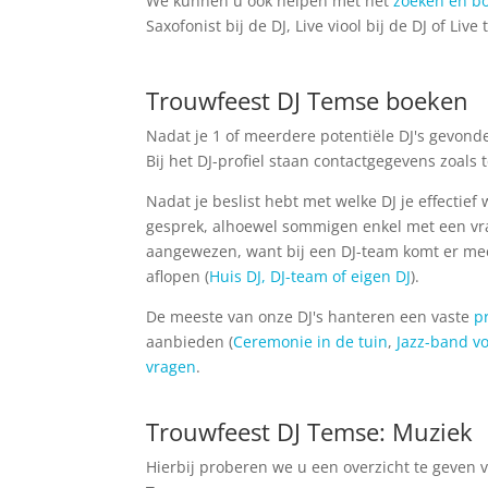
We kunnen u ook helpen met het
zoeken en bo
Saxofonist bij de DJ, Live viool bij de DJ of Live
Trouwfeest DJ Temse boeken
Nadat je 1 of meerdere potentiële DJ's gevonden
Bij het DJ-profiel staan contactgegevens zoals 
Nadat je beslist hebt met welke DJ je effectief
gesprek, alhoewel sommigen enkel met een vrag
aangewezen, want bij een DJ-team komt er mees
aflopen (
Huis DJ, DJ-team of eigen DJ
).
De meeste van onze DJ's hanteren een vaste
p
aanbieden (
Ceremonie in de tuin
,
Jazz-band vo
vragen
.
Trouwfeest DJ Temse: Muziek
Hierbij proberen we u een overzicht te geven