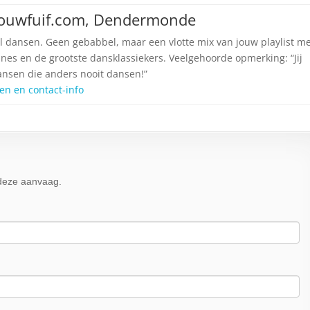
Trouwfuif.com, Dendermonde
l dansen. Geen gebabbel, maar een vlotte mix van jouw playlist m
nes en de grootste dansklassiekers. Veelgehoorde opmerking: “Jij
ansen die anders nooit dansen!”
jzen en contact-info
n deze aanvaag.