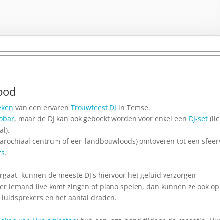
bod
eken
van een ervaren
Trouwfeest DJ
in Temse.
cobar
, maar de DJ kan ook geboekt worden voor enkel een
DJ-set
(li
al).
 Parochiaal centrum of een landbouwloods) omtoveren tot een sfeer
rs
.
gaat, kunnen de meeste DJ's hiervoor het geluid verzorgen
ls er iemand live komt zingen of piano spelen, dan kunnen ze ook op 
l luidsprekers en het aantal draden.