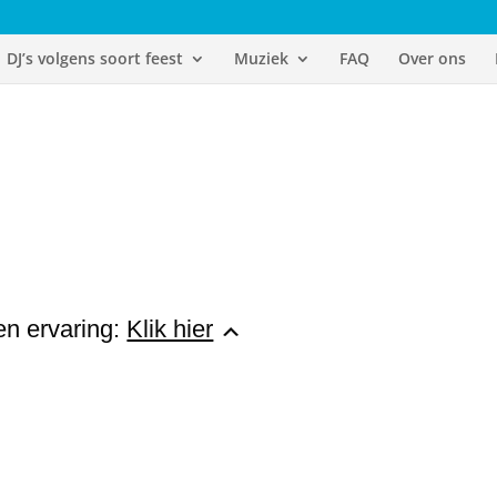
DJ’s volgens soort feest
Muziek
FAQ
Over ons
 en ervaring:
Klik hier