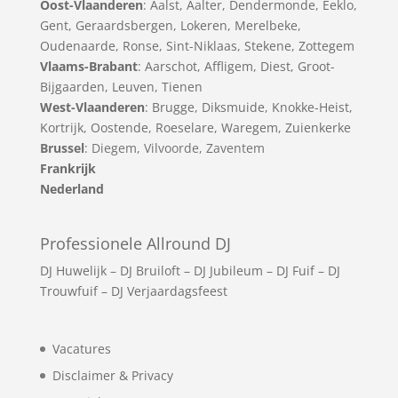
Oost-Vlaanderen
:
Aalst
,
Aalter
,
Dendermonde
,
Eeklo
,
Gent
,
Geraardsbergen
,
Lokeren
,
Merelbeke
,
Oudenaarde
,
Ronse
,
Sint-Niklaas
,
Stekene
,
Zottegem
Vlaams-Brabant
:
Aarschot
,
Affligem
,
Diest
,
Groot-
Bijgaarden
,
Leuven
,
Tienen
West-Vlaanderen
:
Brugge
,
Diksmuide
,
Knokke-Heist
,
Kortrijk
,
Oostende
,
Roeselare
,
Waregem
,
Zuienkerke
Brussel
: Diegem, Vilvoorde, Zaventem
Frankrijk
Nederland
Professionele Allround DJ
DJ Huwelijk
–
DJ Bruiloft
–
DJ Jubileum
–
DJ Fuif
–
DJ
Trouwfuif
–
DJ Verjaardagsfeest
Vacatures
Disclaimer & Privacy