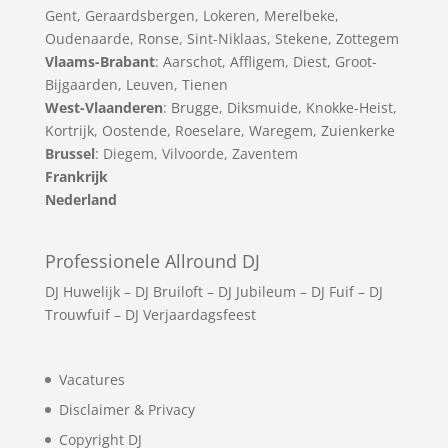
Gent
,
Geraardsbergen
,
Lokeren
,
Merelbeke
,
Oudenaarde
,
Ronse
,
Sint-Niklaas
,
Stekene
,
Zottegem
Vlaams-Brabant
:
Aarschot
,
Affligem
,
Diest
,
Groot-
Bijgaarden
,
Leuven
,
Tienen
West-Vlaanderen
:
Brugge
,
Diksmuide
,
Knokke-Heist
,
Kortrijk
,
Oostende
,
Roeselare
,
Waregem
,
Zuienkerke
Brussel
: Diegem, Vilvoorde, Zaventem
Frankrijk
Nederland
Professionele Allround DJ
DJ Huwelijk
–
DJ Bruiloft
–
DJ Jubileum
–
DJ Fuif
–
DJ
Trouwfuif
–
DJ Verjaardagsfeest
Vacatures
Disclaimer & Privacy
Copyright DJ