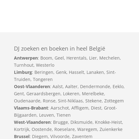
DJ zoeken en boeken in heel België
Antwerpen
:
Boom
,
Geel
,
Herentals
,
Lier
,
Mechelen
,
Turnhout
,
Westerlo
Limburg
:
Beringen
,
Genk
,
Hasselt
,
Lanaken
,
Sint-
Truiden
,
Tongeren
Oost-Vlaanderen
:
Aalst
,
Aalter
,
Dendermonde
,
Eeklo
,
Gent
,
Geraardsbergen
,
Lokeren
,
Merelbeke
,
Oudenaarde
,
Ronse
,
Sint-Niklaas
,
Stekene
,
Zottegem
Vlaams-Brabant
:
Aarschot
,
Affligem
,
Diest
,
Groot-
Bijgaarden
,
Leuven
,
Tienen
West-Vlaanderen
:
Brugge
,
Diksmuide
,
Knokke-Heist
,
Kortrijk
,
Oostende
,
Roeselare
,
Waregem
,
Zuienkerke
Brussel
: Diegem, Vilvoorde, Zaventem