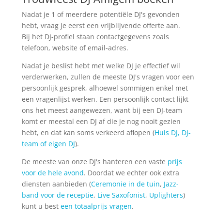
Nadat je 1 of meerdere potentiële DJ's gevonden
hebt, vraag je eerst een vrijblijvende offerte aan.
Bij het DJ-profiel staan contactgegevens zoals
telefoon, website of email-adres.
Nadat je beslist hebt met welke DJ je effectief wil
verderwerken, zullen de meeste DJ's vragen voor een
persoonlijk gesprek, alhoewel sommigen enkel met
een vragenlijst werken. Een persoonlijk contact lijkt
ons het meest aangewezen, want bij een DJ-team
komt er meestal een DJ af die je nog nooit gezien
hebt, en dat kan soms verkeerd aflopen (
Huis DJ, DJ-
team of eigen DJ
).
De meeste van onze DJ's hanteren een vaste
prijs
voor de hele avond
. Doordat we echter ook extra
diensten aanbieden (
Ceremonie in de tuin
,
Jazz-
band voor de receptie
,
Live Saxofonist
,
Uplighters
)
kunt u best
een totaalprijs vragen
.