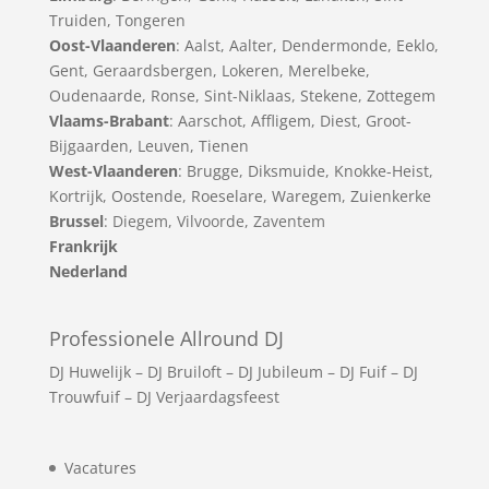
Truiden
,
Tongeren
Oost-Vlaanderen
:
Aalst
,
Aalter
,
Dendermonde
,
Eeklo
,
Gent
,
Geraardsbergen
,
Lokeren
,
Merelbeke
,
Oudenaarde
,
Ronse
,
Sint-Niklaas
,
Stekene
,
Zottegem
Vlaams-Brabant
:
Aarschot
,
Affligem
,
Diest
,
Groot-
Bijgaarden
,
Leuven
,
Tienen
West-Vlaanderen
:
Brugge
,
Diksmuide
,
Knokke-Heist
,
Kortrijk
,
Oostende
,
Roeselare
,
Waregem
,
Zuienkerke
Brussel
: Diegem, Vilvoorde, Zaventem
Frankrijk
Nederland
Professionele Allround DJ
DJ Huwelijk
–
DJ Bruiloft
–
DJ Jubileum
–
DJ Fuif
–
DJ
Trouwfuif
–
DJ Verjaardagsfeest
Vacatures