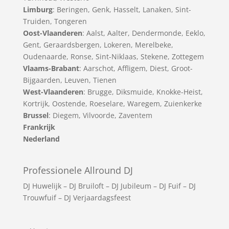
Limburg
:
Beringen
,
Genk
,
Hasselt
,
Lanaken
,
Sint-
Truiden
,
Tongeren
Oost-Vlaanderen
:
Aalst
,
Aalter
,
Dendermonde
,
Eeklo
,
Gent
,
Geraardsbergen
,
Lokeren
,
Merelbeke
,
Oudenaarde
,
Ronse
,
Sint-Niklaas
,
Stekene
,
Zottegem
Vlaams-Brabant
:
Aarschot
,
Affligem
,
Diest
,
Groot-
Bijgaarden
,
Leuven
,
Tienen
West-Vlaanderen
:
Brugge
,
Diksmuide
,
Knokke-Heist
,
Kortrijk
,
Oostende
,
Roeselare
,
Waregem
,
Zuienkerke
Brussel
: Diegem, Vilvoorde, Zaventem
Frankrijk
Nederland
Professionele Allround DJ
DJ Huwelijk
–
DJ Bruiloft
–
DJ Jubileum
–
DJ Fuif
–
DJ
Trouwfuif
–
DJ Verjaardagsfeest