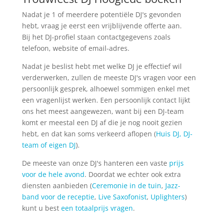
Nadat je 1 of meerdere potentiële DJ's gevonden
hebt, vraag je eerst een vrijblijvende offerte aan.
Bij het DJ-profiel staan contactgegevens zoals
telefoon, website of email-adres.
Nadat je beslist hebt met welke DJ je effectief wil
verderwerken, zullen de meeste DJ's vragen voor een
persoonlijk gesprek, alhoewel sommigen enkel met
een vragenlijst werken. Een persoonlijk contact lijkt
ons het meest aangewezen, want bij een DJ-team
komt er meestal een DJ af die je nog nooit gezien
hebt, en dat kan soms verkeerd aflopen (
Huis DJ, DJ-
team of eigen DJ
).
De meeste van onze DJ's hanteren een vaste
prijs
voor de hele avond
. Doordat we echter ook extra
diensten aanbieden (
Ceremonie in de tuin
,
Jazz-
band voor de receptie
,
Live Saxofonist
,
Uplighters
)
kunt u best
een totaalprijs vragen
.