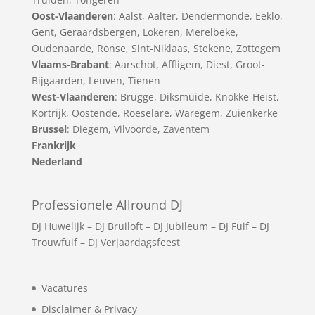
Oost-Vlaanderen
:
Aalst
,
Aalter
,
Dendermonde
,
Eeklo
,
Gent
,
Geraardsbergen
,
Lokeren
,
Merelbeke
,
Oudenaarde
,
Ronse
,
Sint-Niklaas
,
Stekene
,
Zottegem
Vlaams-Brabant
:
Aarschot
,
Affligem
,
Diest
,
Groot-
Bijgaarden
,
Leuven
,
Tienen
West-Vlaanderen
:
Brugge
,
Diksmuide
,
Knokke-Heist
,
Kortrijk
,
Oostende
,
Roeselare
,
Waregem
,
Zuienkerke
Brussel
: Diegem, Vilvoorde, Zaventem
Frankrijk
Nederland
Professionele Allround DJ
DJ Huwelijk
–
DJ Bruiloft
–
DJ Jubileum
–
DJ Fuif
–
DJ
Trouwfuif
–
DJ Verjaardagsfeest
Vacatures
Disclaimer & Privacy