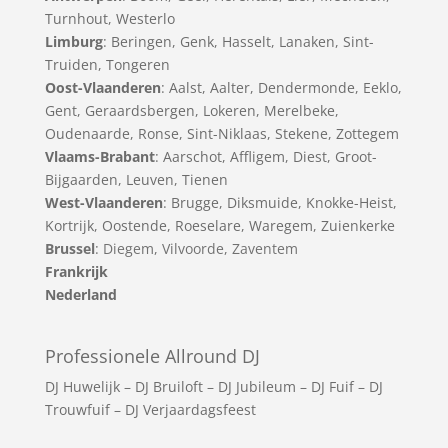
Turnhout
,
Westerlo
Limburg
:
Beringen
,
Genk
,
Hasselt
,
Lanaken
,
Sint-
Truiden
,
Tongeren
Oost-Vlaanderen
:
Aalst
,
Aalter
,
Dendermonde
,
Eeklo
,
Gent
,
Geraardsbergen
,
Lokeren
,
Merelbeke
,
Oudenaarde
,
Ronse
,
Sint-Niklaas
,
Stekene
,
Zottegem
Vlaams-Brabant
:
Aarschot
,
Affligem
,
Diest
,
Groot-
Bijgaarden
,
Leuven
,
Tienen
West-Vlaanderen
:
Brugge
,
Diksmuide
,
Knokke-Heist
,
Kortrijk
,
Oostende
,
Roeselare
,
Waregem
,
Zuienkerke
Brussel
: Diegem, Vilvoorde, Zaventem
Frankrijk
Nederland
Professionele Allround DJ
DJ Huwelijk
–
DJ Bruiloft
–
DJ Jubileum
–
DJ Fuif
–
DJ
Trouwfuif
–
DJ Verjaardagsfeest