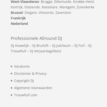
West-Vlaanderen
:
Brugge
,
Diksmuide
,
Knokke-Heist
,
Kortrijk
,
Oostende
,
Roeselare
,
Waregem
,
Zuienkerke
Brussel
: Diegem, Vilvoorde, Zaventem
Frankrijk
Nederland
Professionele Allround DJ
DJ Huwelijk
–
DJ Bruiloft
–
DJ Jubileum
–
DJ Fuif
–
DJ
Trouwfuif
–
DJ Verjaardagsfeest
Vacatures
Disclaimer & Privacy
Copyright DJ
Algemene Voorwaarden
Trouwfuif.com