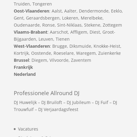
Truiden
,
Tongeren
Oost-Vlaanderen
:
Aalst
,
Aalter
,
Dendermonde
,
Eeklo
,
Gent
,
Geraardsbergen
,
Lokeren
,
Merelbeke
,
Oudenaarde
,
Ronse
,
Sint-Niklaas
,
Stekene
,
Zottegem
Vlaams-Brabant
:
Aarschot
,
Affligem
,
Diest
,
Groot-
Bijgaarden
,
Leuven
,
Tienen
West-Vlaanderen
:
Brugge
,
Diksmuide
,
Knokke-Heist
,
Kortrijk
,
Oostende
,
Roeselare
,
Waregem
,
Zuienkerke
Brussel
: Diegem, Vilvoorde, Zaventem
Frankrijk
Nederland
Professionele Allround DJ
DJ Huwelijk
–
DJ Bruiloft
–
DJ Jubileum
–
DJ Fuif
–
DJ
Trouwfuif
–
DJ Verjaardagsfeest
Vacatures