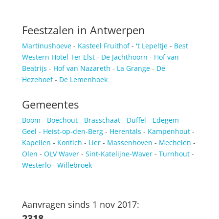
Feestzalen in Antwerpen
Martinushoeve
-
Kasteel Fruithof
-
't Lepeltje
-
Best
Western Hotel Ter Elst
-
De Jachthoorn
-
Hof van
Beatrijs
-
Hof van Nazareth
-
La Grange
-
De
Hezehoef
-
De Lemenhoek
Gemeentes
Boom
-
Boechout
-
Brasschaat
-
Duffel
-
Edegem
-
Geel
-
Heist-op-den-Berg
-
Herentals
-
Kampenhout
-
Kapellen
-
Kontich
-
Lier
-
Massenhoven
-
Mechelen
-
Olen
-
OLV Waver
-
Sint-Katelijne-Waver
-
Turnhout
-
Westerlo
-
Willebroek
Aanvragen sinds 1 nov 2017:
2318