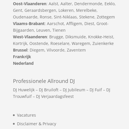
Oost-Vlaanderen
:
Aalst
,
Aalter
,
Dendermonde
,
Eeklo
,
Gent
,
Geraardsbergen
,
Lokeren
,
Merelbeke
,
Oudenaarde
,
Ronse
,
Sint-Niklaas
,
Stekene
,
Zottegem
Vlaams-Brabant
:
Aarschot
,
Affligem
,
Diest
,
Groot-
Bijgaarden
,
Leuven
,
Tienen
West-Vlaanderen
:
Brugge
,
Diksmuide
,
Knokke-Heist
,
Kortrijk
,
Oostende
,
Roeselare
,
Waregem
,
Zuienkerke
Brussel
: Diegem, Vilvoorde, Zaventem
Frankrijk
Nederland
Professionele Allround DJ
DJ Huwelijk
–
DJ Bruiloft
–
DJ Jubileum
–
DJ Fuif
–
DJ
Trouwfuif
–
DJ Verjaardagsfeest
Vacatures
Disclaimer & Privacy