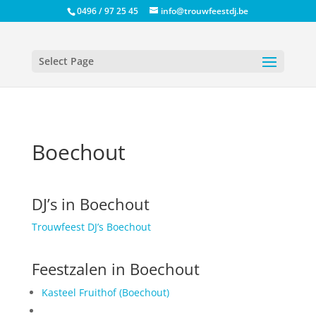
0496 / 97 25 45
info@trouwfeestdj.be
Select Page
Boechout
DJ’s in Boechout
Trouwfeest DJ’s Boechout
Feestzalen in Boechout
Kasteel Fruithof (Boechout)