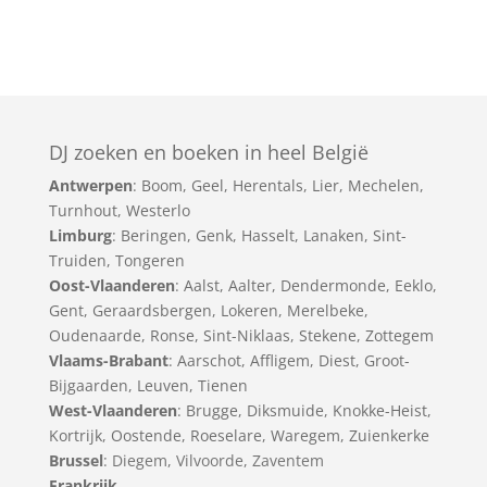
DJ zoeken en boeken in heel België
Antwerpen
:
Boom
,
Geel
,
Herentals
,
Lier
,
Mechelen
,
Turnhout
,
Westerlo
Limburg
:
Beringen
,
Genk
,
Hasselt
,
Lanaken
,
Sint-
Truiden
,
Tongeren
Oost-Vlaanderen
:
Aalst
,
Aalter
,
Dendermonde
,
Eeklo
,
Gent
,
Geraardsbergen
,
Lokeren
,
Merelbeke
,
Oudenaarde
,
Ronse
,
Sint-Niklaas
,
Stekene
,
Zottegem
Vlaams-Brabant
:
Aarschot
,
Affligem
,
Diest
,
Groot-
Bijgaarden
,
Leuven
,
Tienen
West-Vlaanderen
:
Brugge
,
Diksmuide
,
Knokke-Heist
,
Kortrijk
,
Oostende
,
Roeselare
,
Waregem
,
Zuienkerke
Brussel
: Diegem, Vilvoorde, Zaventem
Frankrijk