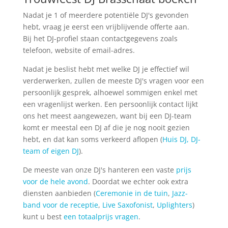
Nadat je 1 of meerdere potentiële DJ's gevonden
hebt, vraag je eerst een vrijblijvende offerte aan.
Bij het DJ-profiel staan contactgegevens zoals
telefoon, website of email-adres.
Nadat je beslist hebt met welke DJ je effectief wil
verderwerken, zullen de meeste DJ's vragen voor een
persoonlijk gesprek, alhoewel sommigen enkel met
een vragenlijst werken. Een persoonlijk contact lijkt
ons het meest aangewezen, want bij een DJ-team
komt er meestal een DJ af die je nog nooit gezien
hebt, en dat kan soms verkeerd aflopen (
Huis DJ, DJ-
team of eigen DJ
).
De meeste van onze DJ's hanteren een vaste
prijs
voor de hele avond
. Doordat we echter ook extra
diensten aanbieden (
Ceremonie in de tuin
,
Jazz-
band voor de receptie
,
Live Saxofonist
,
Uplighters
)
kunt u best
een totaalprijs vragen
.