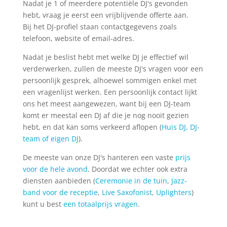
Nadat je 1 of meerdere potentiële DJ's gevonden
hebt, vraag je eerst een vrijblijvende offerte aan.
Bij het DJ-profiel staan contactgegevens zoals
telefoon, website of email-adres.
Nadat je beslist hebt met welke DJ je effectief wil
verderwerken, zullen de meeste DJ's vragen voor een
persoonlijk gesprek, alhoewel sommigen enkel met
een vragenlijst werken. Een persoonlijk contact lijkt
ons het meest aangewezen, want bij een DJ-team
komt er meestal een DJ af die je nog nooit gezien
hebt, en dat kan soms verkeerd aflopen (
Huis DJ, DJ-
team of eigen DJ
).
De meeste van onze DJ's hanteren een vaste
prijs
voor de hele avond
. Doordat we echter ook extra
diensten aanbieden (
Ceremonie in de tuin
,
Jazz-
band voor de receptie
,
Live Saxofonist
,
Uplighters
)
kunt u best
een totaalprijs vragen
.