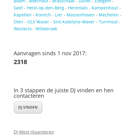
Boom
-
Boechout
-
Brasschaat
-
Duffel
-
Edegem
-
Geel
-
Heist-op-den-Berg
-
Herentals
-
Kampenhout
-
Kapellen
-
Kontich
-
Lier
-
Massenhoven
-
Mechelen
-
Olen
-
OLV Waver
-
Sint-Katelijne-Waver
-
Turnhout
-
Westerlo
-
Willebroek
Aanvragen sinds 1 nov 2017:
2318
In 3 stappen de juiste DJ vinden en hen
contacteren
DJ VINDEN
DJ West-Vlaanderen