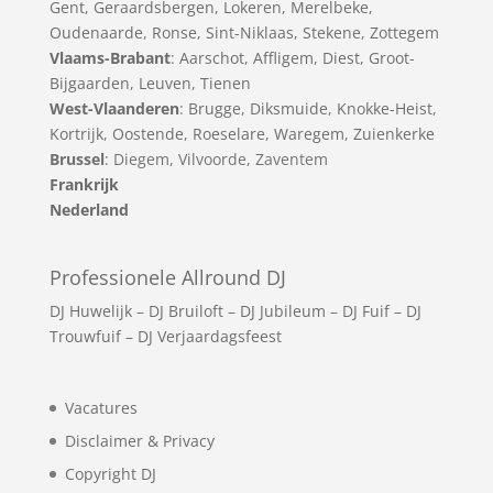
Gent
,
Geraardsbergen
,
Lokeren
,
Merelbeke
,
Oudenaarde
,
Ronse
,
Sint-Niklaas
,
Stekene
,
Zottegem
Vlaams-Brabant
:
Aarschot
,
Affligem
,
Diest
,
Groot-
Bijgaarden
,
Leuven
,
Tienen
West-Vlaanderen
:
Brugge
,
Diksmuide
,
Knokke-Heist
,
Kortrijk
,
Oostende
,
Roeselare
,
Waregem
,
Zuienkerke
Brussel
: Diegem, Vilvoorde, Zaventem
Frankrijk
Nederland
Professionele Allround DJ
DJ Huwelijk
–
DJ Bruiloft
–
DJ Jubileum
–
DJ Fuif
–
DJ
Trouwfuif
–
DJ Verjaardagsfeest
Vacatures
Disclaimer & Privacy
Copyright DJ