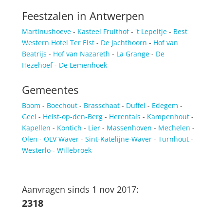
Feestzalen in Antwerpen
Martinushoeve
-
Kasteel Fruithof
-
't Lepeltje
-
Best
Western Hotel Ter Elst
-
De Jachthoorn
-
Hof van
Beatrijs
-
Hof van Nazareth
-
La Grange
-
De
Hezehoef
-
De Lemenhoek
Gemeentes
Boom
-
Boechout
-
Brasschaat
-
Duffel
-
Edegem
-
Geel
-
Heist-op-den-Berg
-
Herentals
-
Kampenhout
-
Kapellen
-
Kontich
-
Lier
-
Massenhoven
-
Mechelen
-
Olen
-
OLV Waver
-
Sint-Katelijne-Waver
-
Turnhout
-
Westerlo
-
Willebroek
Aanvragen sinds 1 nov 2017:
2318