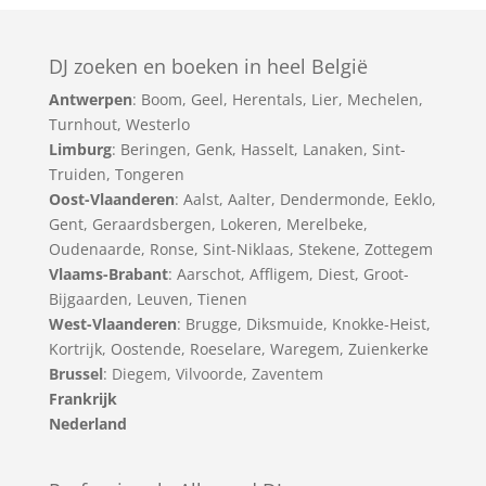
DJ zoeken en boeken in heel België
Antwerpen
:
Boom
,
Geel
,
Herentals
,
Lier
,
Mechelen
,
Turnhout
,
Westerlo
Limburg
:
Beringen
,
Genk
,
Hasselt
,
Lanaken
,
Sint-
Truiden
,
Tongeren
Oost-Vlaanderen
:
Aalst
,
Aalter
,
Dendermonde
,
Eeklo
,
Gent
,
Geraardsbergen
,
Lokeren
,
Merelbeke
,
Oudenaarde
,
Ronse
,
Sint-Niklaas
,
Stekene
,
Zottegem
Vlaams-Brabant
:
Aarschot
,
Affligem
,
Diest
,
Groot-
Bijgaarden
,
Leuven
,
Tienen
West-Vlaanderen
:
Brugge
,
Diksmuide
,
Knokke-Heist
,
Kortrijk
,
Oostende
,
Roeselare
,
Waregem
,
Zuienkerke
Brussel
: Diegem, Vilvoorde, Zaventem
Frankrijk
Nederland