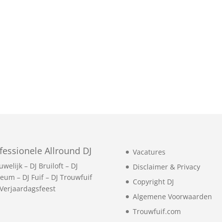
fessionele Allround DJ
Vacatures
uwelijk
–
DJ Bruiloft
–
DJ
Disclaimer & Privacy
leum
–
DJ Fuif
–
DJ Trouwfuif
Copyright DJ
 Verjaardagsfeest
Algemene Voorwaarden
Trouwfuif.com