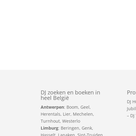
DJ zoeken en boeken in
Pro
heel België
DJ H
Antwerpen
:
Boom
,
Geel
,
Jubi
Herentals
,
Lier
,
Mechelen
,
–
DJ
Turnhout
,
Westerlo
Limburg
:
Beringen
,
Genk
,
Hasselt
,
Lanaken
,
Sint-Truiden
,