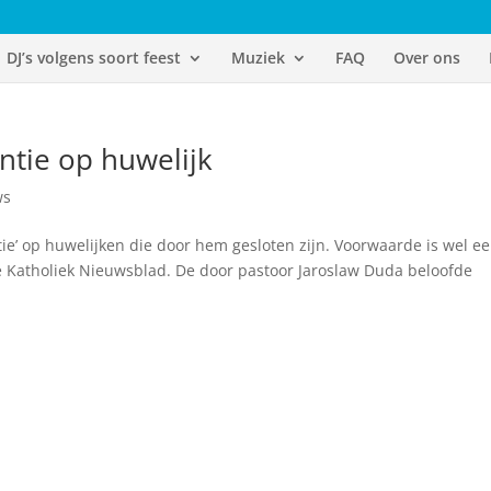
DJ’s volgens soort feest
Muziek
FAQ
Over ons
antie op huwelijk
ws
ntie’ op huwelijken die door hem gesloten zijn. Voorwaarde is wel e
dse Katholiek Nieuwsblad. De door pastoor Jaroslaw Duda beloofde