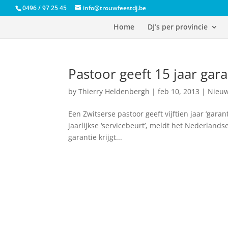
0496 / 97 25 45
info@trouwfeestdj.be
Home
DJ’s per provincie
Pastoor geeft 15 jaar gar
by
Thierry Heldenbergh
|
feb 10, 2013
|
Nieu
Een Zwitserse pastoor geeft vijftien jaar ‘gara
jaarlijkse ‘servicebeurt’, meldt het Nederlan
garantie krijgt...