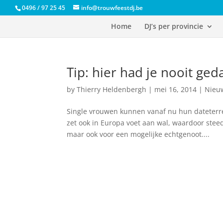
0496 / 97 25 45
info@trouwfeestdj.be
Home
DJ’s per provincie
Tip: hier had je nooit ged
by
Thierry Heldenbergh
|
mei 16, 2014
|
Nieu
Single vrouwen kunnen vanaf nu hun dateterre
zet ook in Europa voet aan wal, waardoor ste
maar ook voor een mogelijke echtgenoot....