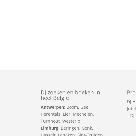
DJ zoeken en boeken in
Pro
heel België
DJ H
Antwerpen
:
Boom
,
Geel
,
Jubi
Herentals
,
Lier
,
Mechelen
,
–
DJ
Turnhout
,
Westerlo
Limburg
:
Beringen
,
Genk
,
Hasselt
,
Lanaken
,
Sint-Truiden
,