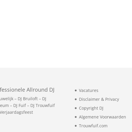
fessionele Allround DJ
Vacatures
uwelijk
–
DJ Bruiloft
–
DJ
Disclaimer & Privacy
leum
–
DJ Fuif
–
DJ Trouwfuif
Copyright DJ
 Verjaardagsfeest
Algemene Voorwaarden
Trouwfuif.com