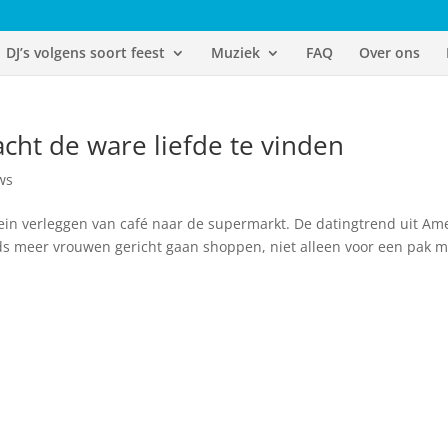
DJ’s volgens soort feest
Muziek
FAQ
Over ons
acht de ware liefde te vinden
ws
in verleggen van café naar de supermarkt. De datingtrend uit Am
eds meer vrouwen gericht gaan shoppen, niet alleen voor een pak m