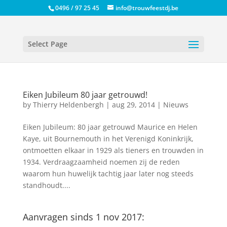
0496 / 97 25 45
info@trouwfeestdj.be
Select Page
Eiken Jubileum 80 jaar getrouwd!
by
Thierry Heldenbergh
|
aug 29, 2014
|
Nieuws
Eiken Jubileum: 80 jaar getrouwd Maurice en Helen
Kaye, uit Bournemouth in het Verenigd Koninkrijk,
ontmoetten elkaar in 1929 als tieners en trouwden in
1934. Verdraagzaamheid noemen zij de reden
waarom hun huwelijk tachtig jaar later nog steeds
standhoudt....
Aanvragen sinds 1 nov 2017: