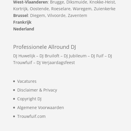
West-Vlaanderen
:
Brugge
,
Diksmuide
,
Knokke-Heist
,
Kortrijk
,
Oostende
,
Roeselare
,
Waregem
,
Zuienkerke
Brussel
: Diegem, Vilvoorde, Zaventem
Frankrijk
Nederland
Professionele Allround DJ
DJ Huwelijk
–
DJ Bruiloft
–
DJ Jubileum
–
DJ Fuif
–
DJ
Trouwfuif
–
DJ Verjaardagsfeest
Vacatures
Disclaimer & Privacy
Copyright DJ
Algemene Voorwaarden
Trouwfuif.com