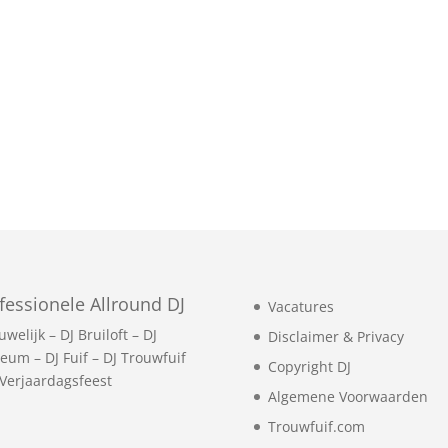
fessionele Allround DJ
Vacatures
uwelijk
–
DJ Bruiloft
–
DJ
Disclaimer & Privacy
leum
–
DJ Fuif
–
DJ Trouwfuif
Copyright DJ
 Verjaardagsfeest
Algemene Voorwaarden
Trouwfuif.com