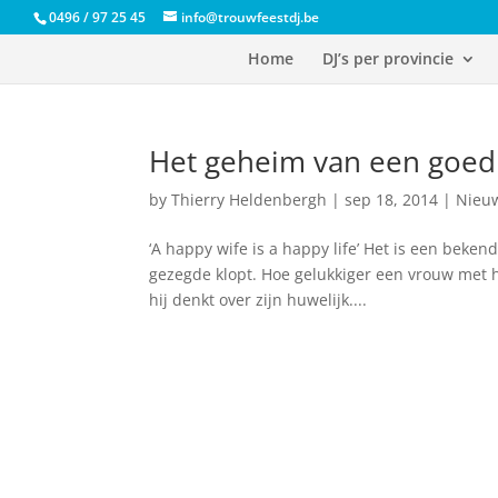
0496 / 97 25 45
info@trouwfeestdj.be
Home
DJ’s per provincie
Het geheim van een goed 
by
Thierry Heldenbergh
|
sep 18, 2014
|
Nieu
‘A happy wife is a happy life’ Het is een beken
gezegde klopt. Hoe gelukkiger een vrouw met h
hij denkt over zijn huwelijk....