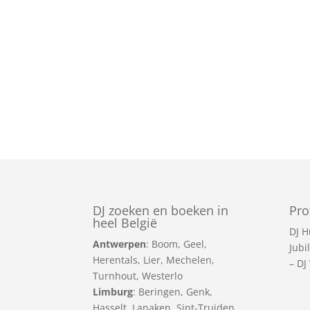
DJ zoeken en boeken in
Pro
heel België
DJ H
Antwerpen
:
Boom
,
Geel
,
Jubi
Herentals
,
Lier
,
Mechelen
,
–
DJ
Turnhout
,
Westerlo
Limburg
:
Beringen
,
Genk
,
Hasselt
,
Lanaken
,
Sint-Truiden
,