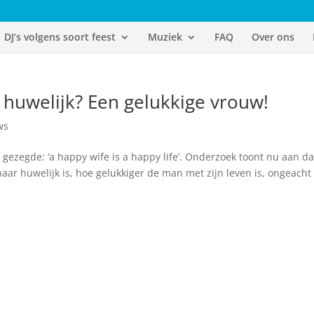
DJ’s volgens soort feest
Muziek
FAQ
Over ons
huwelijk? Een gelukkige vrouw!
ws
d gezegde: ‘a happy wife is a happy life’. Onderzoek toont nu aan da
aar huwelijk is, hoe gelukkiger de man met zijn leven is, ongeacht