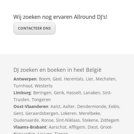
Wij zoeken nog ervaren Allround DJ’s!
CONTACTEER ONS
DJ zoeken en boeken in heel België
Antwerpen
:
Boom
,
Geel
,
Herentals
,
Lier
,
Mechelen
,
Turnhout
,
Westerlo
Limburg
:
Beringen
,
Genk
,
Hasselt
,
Lanaken
,
Sint-
Truiden
,
Tongeren
Oost-Vlaanderen
:
Aalst
,
Aalter
,
Dendermonde
,
Eeklo
,
Gent
,
Geraardsbergen
,
Lokeren
,
Merelbeke
,
Oudenaarde
,
Ronse
,
Sint-Niklaas
,
Stekene
,
Zottegem
Vlaams-Brabant
:
Aarschot
,
Affligem
,
Diest
,
Groot-
Bijgaarden
,
Leuven
,
Tienen