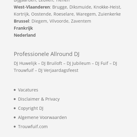
West-Vlaanderen
:
Brugge
,
Diksmuide
,
Knokke-Heist
,
Kortrijk
,
Oostende
,
Roeselare
,
Waregem
,
Zuienkerke
Brussel
: Diegem, Vilvoorde, Zaventem
Frankrijk
Nederland
Professionele Allround DJ
DJ Huwelijk
–
DJ Bruiloft
–
DJ Jubileum
–
DJ Fuif
–
DJ
Trouwfuif
–
DJ Verjaardagsfeest
Vacatures
Disclaimer & Privacy
Copyright DJ
Algemene Voorwaarden
Trouwfuif.com