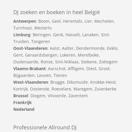
DJ zoeken en boeken in heel België
Antwerpen
:
Boom
,
Geel
,
Herentals
,
Lier
,
Mechelen
,
Turnhout
,
Westerlo
Limburg
:
Beringen
,
Genk
,
Hasselt
,
Lanaken
,
Sint-
Truiden
,
Tongeren
Oost-Vlaanderen
:
Aalst
,
Aalter
,
Dendermonde
,
Eeklo
,
Gent
,
Geraardsbergen
,
Lokeren
,
Merelbeke
,
Oudenaarde
,
Ronse
,
Sint-Niklaas
,
Stekene
,
Zottegem
Vlaams-Brabant
:
Aarschot
,
Affligem
,
Diest
,
Groot-
Bijgaarden
,
Leuven
,
Tienen
West-Vlaanderen
:
Brugge
,
Diksmuide
,
Knokke-Heist
,
Kortrijk
,
Oostende
,
Roeselare
,
Waregem
,
Zuienkerke
Brussel
: Diegem, Vilvoorde, Zaventem
Frankrijk
Nederland
Professionele Allround DJ